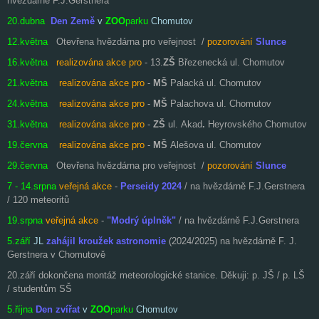
hvězdárně F.J.Gerstnera
20.dubna
Den Země
v
ZOO
parku
Chomutov
12.května
Otevřena hvězdárna pro veřejnost /
pozorování
Slunce
16.května
realizována akce pro
- 13.
ZŠ
Březenecká ul. Chomutov
21.května
realizována akce pro
-
MŠ
Palacká ul. Chomutov
24.května
realizována akce pro
-
MŠ
Palachova ul. Chomutov
31.května
realizována akce pro
-
ZŠ
ul. Akad
.
Heyrovského Chomutov
19.června
realizována akce pro
-
MŠ
Alešova ul. Chomutov
29.června
Otevřena hvězdárna pro veřejnost /
pozorování
Slunce
7 - 14.srpna
veřejná akce
-
Perseidy 2024
/ na hvězdárně F.J.Gerstnera
/
120 meteoritů
19.srpna
veřejná akce
-
"Modrý úplněk"
/ na hvězdárně F.J.Gerstnera
5.září
JL
zahájil kroužek astronomie
(2024/2025) na hvězdárně F. J.
Gerstnera v Chomutově
20.září
dokončena montáž meteorologické stanice. Děkuji: p. JŠ / p. LŠ
/ studentům SŠ
5.října
Den zvířat
v
ZOO
parku
Chomutov