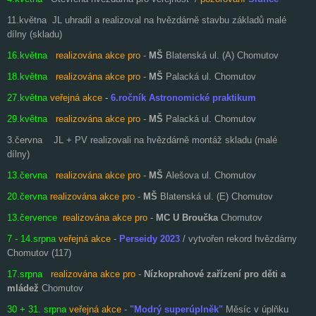
11.května JL uhradil a realizoval na hvězdárně stavbu základů malé
dílny (skladu)
16.května
realizována akce pro
-
MŠ
Blatenská ul. (A) Chomutov
18.května
realizována akce pro
-
MŠ
Palacká ul. Chomutov
27.května
veřejná akce
-
6.ročník Astronomické praktikum
29.května
realizována akce pro
-
MŠ
Palacká ul. Chomutov
3.června JL + PV realizovali na hvězdárně montáž skladu (malé
dílny)
13.června
realizována akce pro
-
MŠ
Alešova ul. Chomutov
20.června
realizována akce pro
-
MŠ
Blatenská ul. (E) Chomutov
13.července
realizována akce pro
-
MC
U Broučka
Chomutov
7 - 14.srpna
veřejná akce
-
Perseidy 2023
/ vytvořen rekord hvězdárny
Chomutov (117)
17.srpna
realizována akce pro
-
Nízkoprahové zařízení pro děti a
mládež
Chomutov
30 + 31. srpna
veřejná akce
-
"Modrý superúplněk"
Měsíc v úplňku