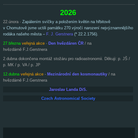
.............................................................................................................
2026
22.února
-
Zapálením svíčky a položením květin na hřbitově
v Chomutově jsme uctili památku 270.výročí narození nejvýznamnějšího
rodáka našeho města –
F. J. Gerstnera
(* 22.2.1756).
27.března
veřejná akce
-
Den hvězdáren ČR
/ na
hvězdárně F.J.Gerstnera
2.dubna
dokončena montáž stožáru pro radioastronomii. Děkuji: p. JŠ /
p. MK / p. VA / p. JP
12.dubna
veřejná akce
-
Mezinárodní den
kosmonautiky
/ na
hvězdárně F.J.Gerstnera
Jaroslav Landa DiS.
Czech Astronomical Society