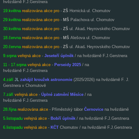
hvězdárně F.J.Gerstnera
19.května
realizována akce pro
-
ZŠ
Hornická ul. Chomutov
29.května
realizována akce pro
-
MŠ
Palachova ul. Chomutov
30.května
realizována akce pro
-
ZŠ
ul. Akad
.
Heyrovského Chomutov
18.června
realizována akce pro
-
MŠ
Alešova ul. Chomutov
20.června
realizována akce pro
-
ZŠ
ul. Akad
.
Heyrovského Chomutov
9.srpna
veřejná akce
-
Jeseteří úplněk
/ na hvězdárně F.J.Gerstnera
11 - 17.srpna
veřejná akce
-
Perseidy 2025
/ na
hvězdárně F.J.Gerstnera
4.září
JL
zahájil kroužek astronomie
(2025/2026) na hvězdárně F. J.
Gerstnera v Chomutově
7.září
veřejná akce
-
Úplné zatmění Měsíce
/ na
hvězdárně F.J.Gerstnera
28.října
realizována akce
- Příměstský tábor
Černovice
na hvězdárně
5.listopadu
veřejná akce
-
Bobří úplněk
/ na hvězdárně F.J.Gerstnera
6.listopadu
veřejná akce
-
KČT
Chomutov / na hvězdárně F.J.Gerstnera