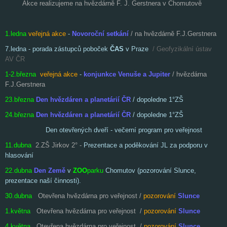
Akce realizujeme na hvězdárně F. J. Gerstnera v Chomutově
1.ledna
veřejná akce
-
Novoroční setkání
/ na hvězdárně F.J.Gerstnera
7.ledna - porada zástupců poboček
ČAS
v Praze
/ Geofyzikální ústav
AV ČR
1-2.března
veřejná akce
-
konjunkce Venuše a Jupiter
/ hvězdárna
F.J.Gerstnera
23.března
Den hvězdáren a planetárií ČR
/ dopoledne 1°ZŠ
24.března
Den hvězdáren a planetárií ČR
/ dopoledne 1°ZŠ
Den otevřených dveří - večerní program pro veřejnost
11.dubna
2.ZŠ Jirkov 2° -
Prezentace a p
oděkování JL za podporu v
hlasování
22.dubna
Den Země
v
ZOO
parku
Chomutov (pozorování Slunce,
prezentace naší činnosti).
30.dubna
Otevřena hvězdárna pro veřejnost /
pozorování
Slunce
1.května
Otevřena hvězdárna pro veřejnost /
pozorování
Slunce
4.května
Otevřena hvězdárna pro veřejnost /
pozorování
Slunce