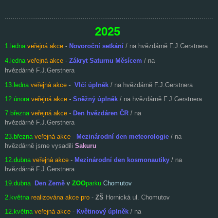
.............................................................................................................
2025
1.ledna
veřejná akce
-
Novoroční setkání
/ na hvězdárně F.J.Gerstnera
4.ledna
veřejná akce
-
Zákryt Saturnu Měsícem
/
na
hvězdárně F.J.Gerstnera
13.ledna
veřejná akce
-
Vlčí úplněk
/ na hvězdárně F.J.Gerstnera
12.února
veřejná akce
-
Sněžný úplněk
/ na hvězdárně F.J.Gerstnera
7.března
veřejná akce
-
Den hvězdáren ČR
/ na
hvězdárně F.J.Gerstnera
23.března
veřejná akce
-
Mezinárodní den meteorologie
/ na
hvězdárně jsme vysadili
Sakuru
12.dubna
veřejná akce
-
Mezinárodní den
kosmonautiky
/ na
hvězdárně F.J.Gerstnera
19.dubna
Den Země
v
ZOO
parku
Chomutov
2.května
realizována akce pro
-
ZŠ
Hornická ul. Chomutov
12.května
veřejná akce
-
Květinový úplněk
/ na