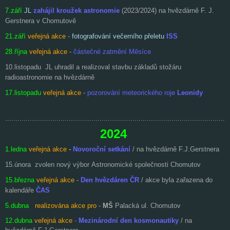
7.září
JL
zahájil kroužek astronomie
(2023/2024) na hvězdárně F. J.
Gerstnera v Chomutově
21.září
veřejná akce
-
fotografování večerního přeletu
ISS
28.října
veřejná akce
-
částečné zatmění
Měsíce
10.listopadu
JL uhradil a realizoval stavbu základů stožáru
radioastronomie na hvězdárně
17.listopadu
veřejná akce
-
pozorování meteorického roje
Leonidy
.............................................................................................................
2024
1.ledna
veřejná akce
-
Novoroční setkání
/ na hvězdárně F.J.Gerstnera
15.února zvolen nový výbor Astronomické společnosti Chomutov
15.března
veřejná akce
-
Den hvězdáren ČR
/ akce byla zařazena do
kalendáře
ČAS
5.dubna
realizována akce pro
-
MŠ
Palacká ul. Chomutov
12.dubna
veřejná akce
-
Mezinárodní den kosmonautiky
/ na