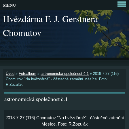
MENU
Hvězdárna F. J. Gerstnera
Chomutov
Úvod
»
Fotoalbum
»
astronomická společnost č.1
»
2018-7-27 (116)
Chomutov "Na hvězdárně" - částečné zatmění Měsíce. Foto:
R.Zozulák
astronomická společnost č.1
2018-7-27 (116) Chomutov "Na hvězdárně" - částečné zatmění
Měsíce. Foto: R.Zozulák