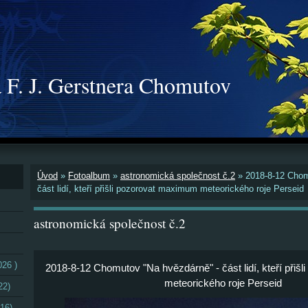
 F. J. Gerstnera Chomutov
Úvod
»
Fotoalbum
»
astronomická společnost č.2
»
2018-8-12 Chom
část lidí, kteří přišli pozorovat maximum meteorického roje Perseid
astronomická společnost č.2
026 )
2018-8-12 Chomutov "Na hvězdárně" - část lidí, kteří při
meteorického roje Perseid
22)
16)