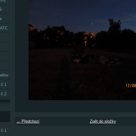
9
e
 CATC
néřov
 č.1
 č.2
← Předchozí
Zpět do složky
 č.1