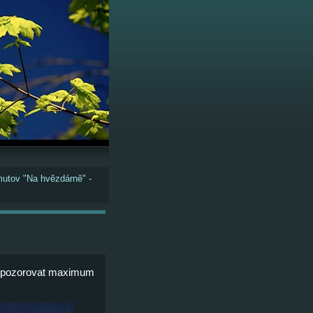
utov "Na hvězdárně" -
šli pozorovat maximum