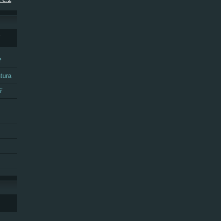
Y
ř
tura
ř