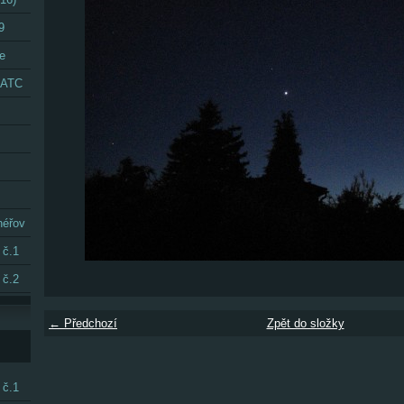
9
e
 CATC
néřov
 č.1
 č.2
← Předchozí
Zpět do složky
 č.1