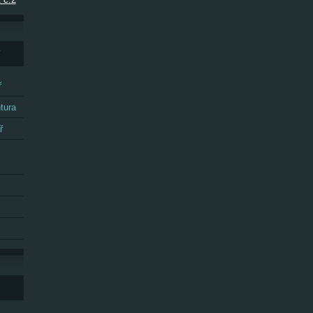
Y
ř
tura
ř