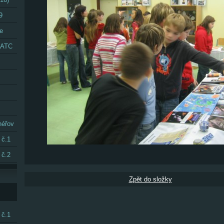
9
e
 CATC
néřov
 č.1
 č.2
Zpět do složky
 č.1