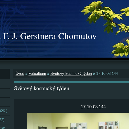
 F. J. Gerstnera Chomutov
Úvod
»
Fotoalbum
»
Světový kosmický týden
»
17-10-08 144
Světový kosmický týden
17-10-08 144
026 )
22)
16)