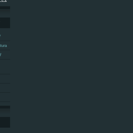
Y
ř
tura
ř