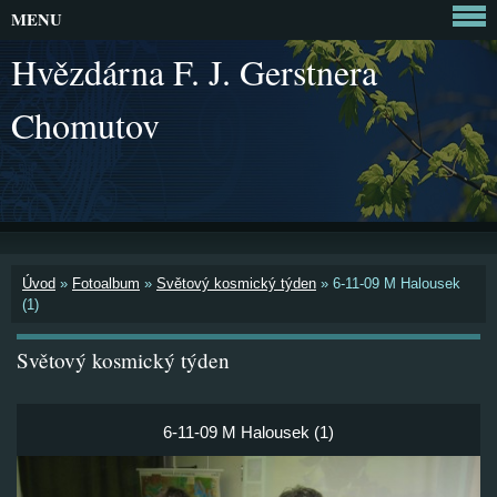
MENU
Hvězdárna F. J. Gerstnera
Chomutov
Úvod
»
Fotoalbum
»
Světový kosmický týden
»
6-11-09 M Halousek
(1)
Světový kosmický týden
6-11-09 M Halousek (1)